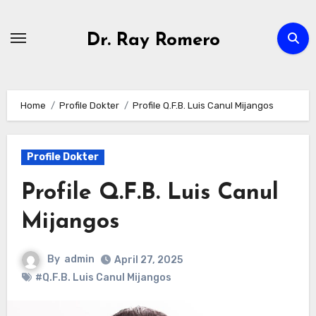
Skip
to
Dr. Ray Romero
content
Home
Profile Dokter
Profile Q.F.B. Luis Canul Mijangos
Profile Dokter
Profile Q.F.B. Luis Canul
Mijangos
By
admin
April 27, 2025
#Q.F.B. Luis Canul Mijangos