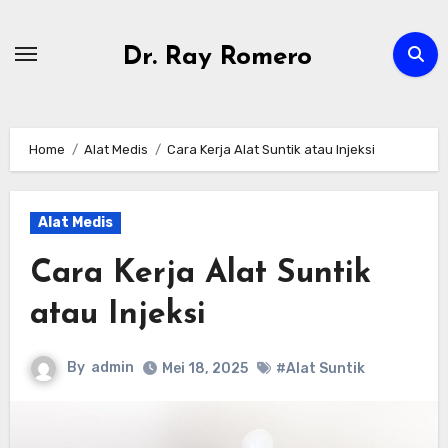
Skip
to
Dr. Ray Romero
content
Home
Alat Medis
Cara Kerja Alat Suntik atau Injeksi
Alat Medis
Cara Kerja Alat Suntik
atau Injeksi
By
admin
Mei 18, 2025
#Alat Suntik