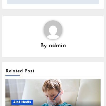
By
admin
Related Post
Alat Medis