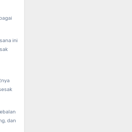
ebagai
sana ini
esak
tnya
sesak
kebalan
ng, dan