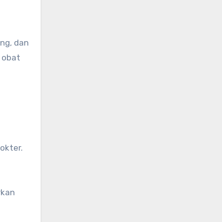
ng, dan
 obat
okter.
rkan