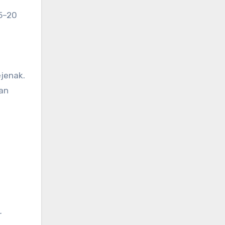
15–20
ejenak.
han
r