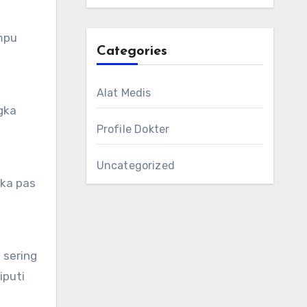
mpu
Categories
Alat Medis
gka
Profile Dokter
Uncategorized
gka pas
 sering
iputi