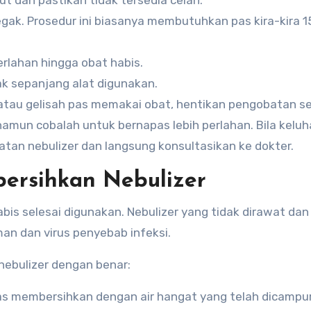
t dan pastikan tidak tersedia celah.
gak. Prosedur ini biasanya membutuhkan pas kira-kira 
rlahan hingga obat habis.
ak sepanjang alat digunakan.
, atau gelisah pas memakai obat, hentikan pengobatan s
namun cobalah untuk bernapas lebih perlahan. Bila kelu
an nebulizer dan langsung konsultasikan ke dokter.
ersihkan Nebulizer
habis selesai digunakan. Nebulizer yang tidak dirawat dan
an dan virus penyebab infeksi.
nebulizer dengan benar:
tas membersihkan dengan air hangat yang telah dicampu